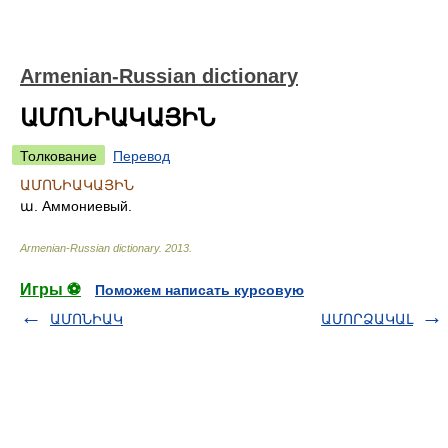
Armenian-Russian dictionary
ԱՄՈՆԻԱԿԱՅԻՆ
Толкование
Перевод
ԱՄՈՆԻԱԿԱՅԻՆ
ա. Аммониевый.
Armenian-Russian dictionary
.
2013
.
Игры ⚽
Поможем написать курсовую
ԱՄՈՆԻԱԿ
ԱՄՈՐՁԱԿԱԼ